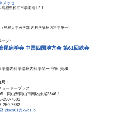
きメッセ
26 島根県松江市学園南1-2-1
（島根大学医学部 内科学講座内科学第一）
ページ：
糖尿病学会 中国四国地方会 第61回総会
：
医学部内科学講座内科学第一 守田 美和
務局：
キョードープラス
205 岡山県岡山市南区妹尾2346-1
6-250-7681
6-250-7682
jdscs61@kwcs.jp