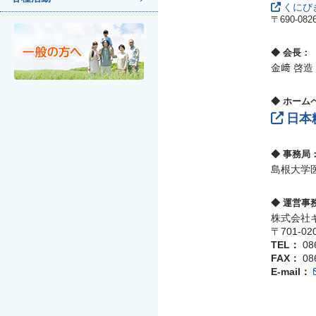
くにび
〒690-08
◆ 会長：
金﨑 啓造
◆ ホーム
日本
◆ 事務局
島根大学
◆ 運営事
株式会社
〒701-0
TEL：
08
FAX：
08
E-mail：