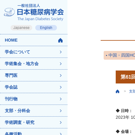
HOME
学会について
中国・四国HO
学術集会・地方会
専門医
第61
学会誌
支
>
刊行物
支部・分科会
◆ 日時：
2023年 
学術調査・研究
◆ 会場：
各種活動