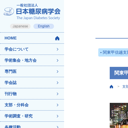
HOME
学会について
関東甲信越支
学術集会・地方会
専門医
関東甲
学会誌
支
>
刊行物
支部・分科会
学術調査・研究
各種活動