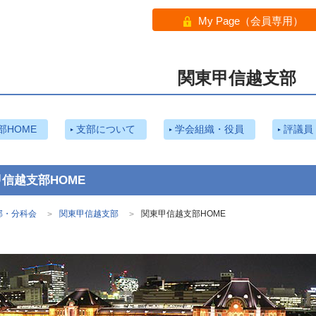
My Page（会員専用）
関東甲信越支部
部HOME
支部について
学会組織・役員
評議員
信越支部HOME
部・分科会
関東甲信越支部
関東甲信越支部HOME
>
>