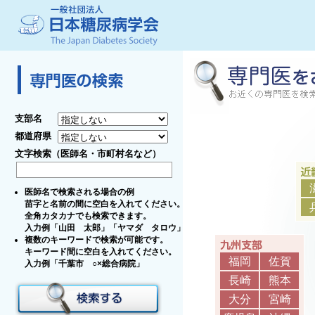
支部名
都道府県
文字検索（医師名・市町村名など）
医師名で検索される場合の例
苗字と名前の間に空白を入れてください。
全角カタカナでも検索できます。
入力例「山田 太郎」「ヤマダ タロウ」
複数のキーワードで検索が可能です。
キーワード間に空白を入れてください。
福岡
佐賀
入力例「千葉市 ○×総合病院」
長崎
熊本
大分
宮崎