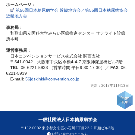
ホームページ
：
第56回日本糖尿病学会 近畿地方会／第55回日本糖尿病協会
近畿地方会
事務局
：
和歌山県立医科大学みらい医療推進センター サテライト診療
所本町
運営事務局
：
日本コンベンションサービス株式会社 関西支社
〒541-0042 大阪市中央区今橋4-4-7 京阪神淀屋橋ビル2階
TEL
: 06-6221-5933 （営業時間 平日9:30-17:30）／
FAX
: 06-
6221-5939
E-mail
:
56jdskinki@convention.co.jp
更新：2017年11月13日
一般社団法人日本糖尿病学会
〒112-0002
東京都文京区小石川2丁目22-2 和順ビル2階
お問い合わせはこちら