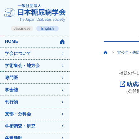
HOME
官公庁・他
>
学会について
学術集会・地方会
掲題の件
専門医
助成
学会誌
（公益
刊行物
支部・分科会
学術調査・研究
各種活動