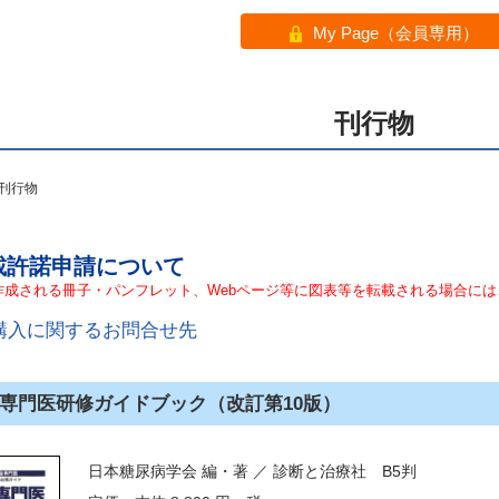
My Page（会員専用）
刊行物
刊行物
載許諾申請について
作成される冊子・パンフレット、Webページ等に図表等を転載される場合に
購入に関するお問合せ先
専門医研修ガイドブック（改訂第10版）
日本糖尿病学会 編・著 ／ 診断と治療社 B5判