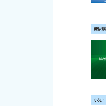
糖尿病
小児・