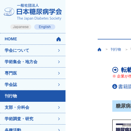
HOME
刊行物
>
>
学会について
学術集会・地方会
転
専門医
※
企業が
学会誌
書籍
刊行物
糖尿病
支部・分科会
学術調査・研究
各種活動