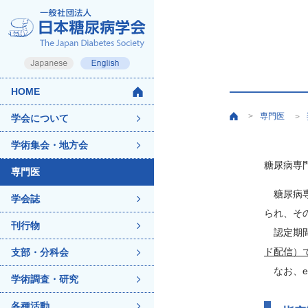
HOME
専門医
>
>
学会について
学術集会・地方会
糖尿病専
専門医
糖尿病専
学会誌
られ、そ
刊行物
認定期間
ド配信）
支部・分科会
なお、e
学術調査・研究
各種活動