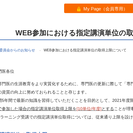
My Page（会員専用）
WEB参加における指定講演単位の
委員会からのお知らせ
WEB参加における指定講演単位の取得上限について
-
門医各位
門医の生涯教育をより実質化するために、専門医の更新に際して「専
の資質の向上に努めておられることと存じます。
5年間で最新の知識を習得していただくことを目的として、2021年度
で参加した場合の指定講演単位取得上限を
[10単位/年度]
とする
ことが理
ラーニング受講での指定講演単位取得については、従来通り上限を設け