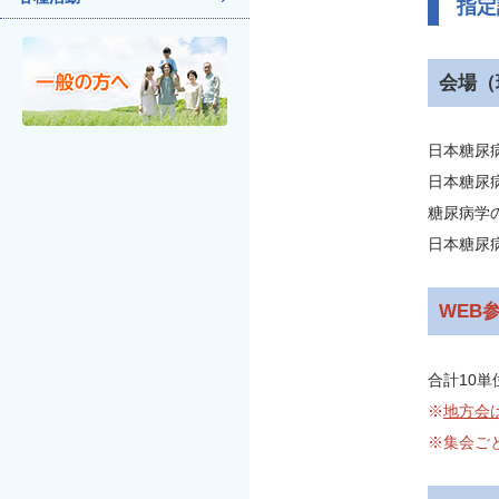
指定
会場（
日本糖尿
日本糖尿
糖尿病学
日本糖尿
WEB
合計10単
※
地方会
※集会ご