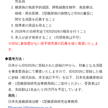
究会員
糖尿病の免疫学的成因、膵島細胞生物学、免疫療法、
移植・再生医療、1型糖尿病の病態などIDSの趣旨に
関する演題を応募すること
指導者の承認を得ること
2026年の当研究会でIDS2026の報告を行うこと
本人が必ず発表すること（代理発表は不可）
※IDSに参加歴がない若手研究者の応募を強く推奨いたしま
す。
◆選考方法：
日本からIDS2026に登録された抄録の中から、対象となる演題
を審査委員会にて審査いたしますので、IDS2026に登録した後
に抄録（様式自由、本文改訂不可）を以下、日本先進糖尿病治
療・1型糖尿病研究会事務局宛にご送付ください。受賞者は2
名、支給額は1名あたり25万円を予定しています。
宛先：
日本先進糖尿病治療・1型糖尿病研究会事務局
secret-2@intergroup.co.jp