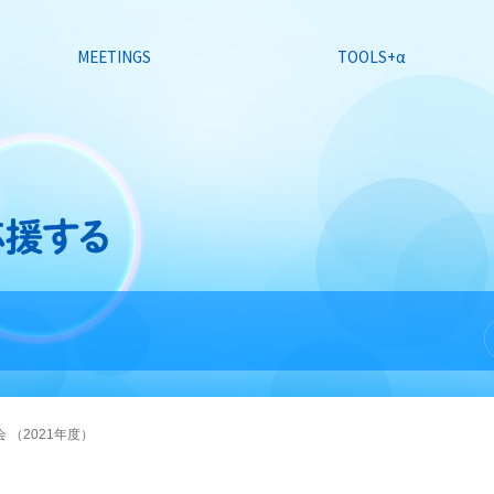
MEETINGS
TOOLS+α
 （2021年度）