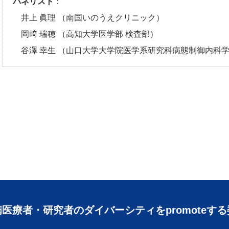
パネリスト
：
井上 眞理 （南国いのうえクリニック）
岡﨑 瑞穂 （高知大学医学部 検査部）
谷澤 幸生 （山口大学大学院医学系研究科病態制御内科
医療者・研究者のダイバーシティをpromoteす